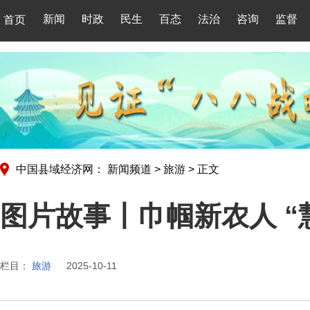
新闻
时政
民生
百态
法治
咨询
监督
首页
中国县域经济网：
新闻频道
>
旅游
>
正文
图片故事丨巾帼新农人 “
栏目：
旅游
2025-10-11