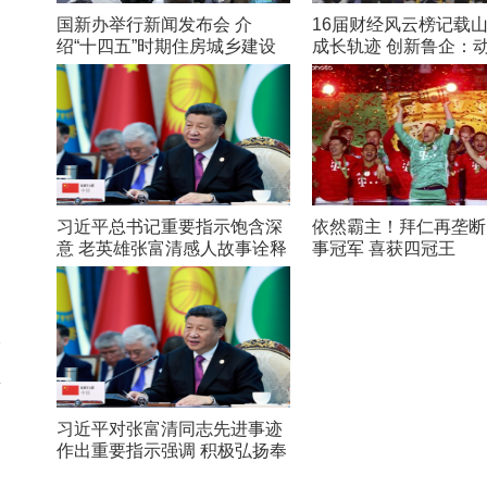
国新办举行新闻发布会 介
16届财经风云榜记载
绍“十四五”时期住房城乡建设
成长轨迹 创新鲁企：
高质量发展成就
在路上
习近平总书记重要指示饱含深
依然霸主！拜仁再垄断
意 老英雄张富清感人故事诠释
事冠军 喜获四冠王
初心
而
新
习近平对张富清同志先进事迹
作出重要指示强调 积极弘扬奉
献精神 凝聚起万众一心奋斗新
不