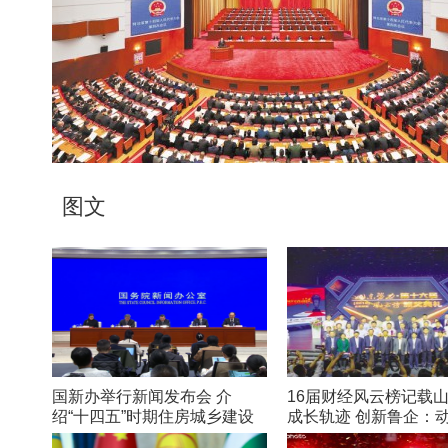
文
是
图文
国新办举行新闻发布会 介
16届财经风云榜记载
绍“十四五”时期住房城乡建设
成长轨迹 创新鲁企：
高质量发展成就
在路上