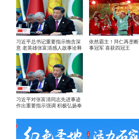
习近平总书记重要指示饱含深
依然霸主！拜仁再垄断
意 老英雄张富清感人故事诠释
事冠军 喜获四冠王
初心
、
响
儒
习近平对张富清同志先进事迹
作出重要指示强调 积极弘扬奉
明
献精神 凝聚起万众一心奋斗新
时代的强大力量
；
探