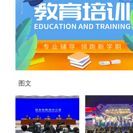
业
智
生
图文