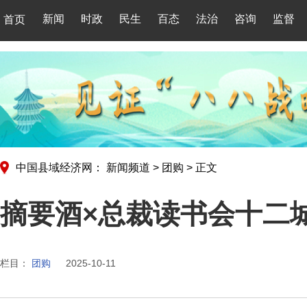
新闻
时政
民生
百态
法治
咨询
监督
首页
中国县域经济网：
新闻频道
>
团购
>
正文
摘要酒×总裁读书会十二
栏目：
团购
2025-10-11