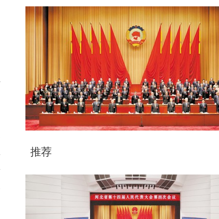
好
阳
念
推荐
要
酱
双