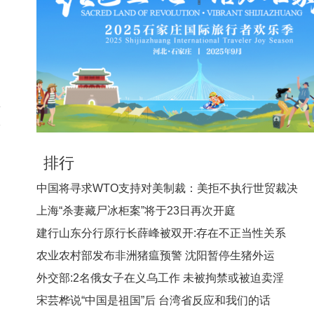
动
；
品
记
论
排行
中国将寻求WTO支持对美制裁：美拒不执行世贸裁决
上海“杀妻藏尸冰柜案”将于23日再次开庭
建行山东分行原行长薛峰被双开:存在不正当性关系
农业农村部发布非洲猪瘟预警 沈阳暂停生猪外运
外交部:2名俄女子在义乌工作 未被拘禁或被迫卖淫
宋芸桦说“中国是祖国”后 台湾省反应和我们的话