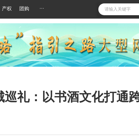
···
产权
团购
城巡礼：以书酒文化打通