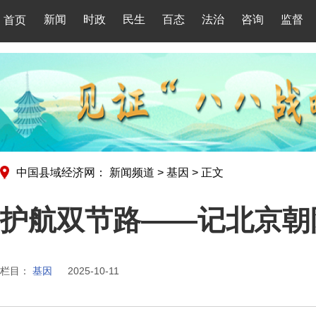
新闻
时政
民生
百态
法治
咨询
监督
首页
中国县域经济网：
新闻频道
>
基因
>
正文
护航双节路——记北京朝
栏目：
基因
2025-10-11