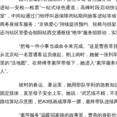
进站—安检—检票”一站式绿色通道；高峰时段启动快
室”，中间站通过门铃呼叫器保障闭站期间旅客进站等候
商务座候车服务；“京铁爱心”持续提供预约、轮椅与担
还与站区管委会朝阳站西交通枢纽“艳华”服务组联动，
“把每一件小事当成命令来完成。”这是曹燕常挂
从北京站一名普通客运员做起。刚上岗时，她被一张列车
里的“活地图”。在师傅李素萍带领下，她进入“素萍服
人”。
彼时的春运、暑运里，她用部队学到的急救知识
固定肢体，直至母子安全上车。她说：“武艺练不精，不
路结算站示意图，把A3纸画成厚厚一摞，最终带队连续
“素萍服务”温暖回家路的故事里，曹燕的身影也