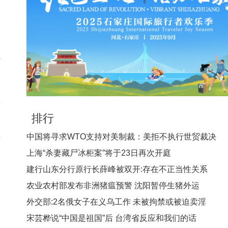
凭
想
排行
中国将寻求WTO支持对美制裁：美拒不执行世贸裁决
师
上海“杀妻藏尸冰柜案”将于23日再次开庭
建行山东分行原行长薛峰被双开:存在不正当性关系
农业农村部发布非洲猪瘟预警 沈阳暂停生猪外运
外交部:2名俄女子在义乌工作 未被拘禁或被迫卖淫
宋芸桦说“中国是祖国”后 台湾省反应和我们的话