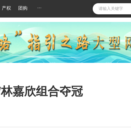
···
产权
团购
/林嘉欣组合夺冠