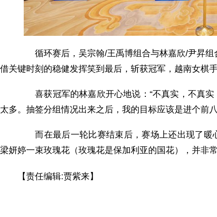
循环赛后，吴宗翰/王禹博组合与林嘉欣/尹昇组
借关键时刻的稳健发挥笑到最后，斩获冠军，越南女棋
喜获冠军的林嘉欣开心地说：“不真实，不真实！
太多。抽签分组情况出来之后，我的目标应该是进个前八
而在最后一轮比赛结束后，赛场上还出现了暖心
梁妍婷一束玫瑰花（玫瑰花是保加利亚的国花），并非常
【责任编辑:贾紫来】