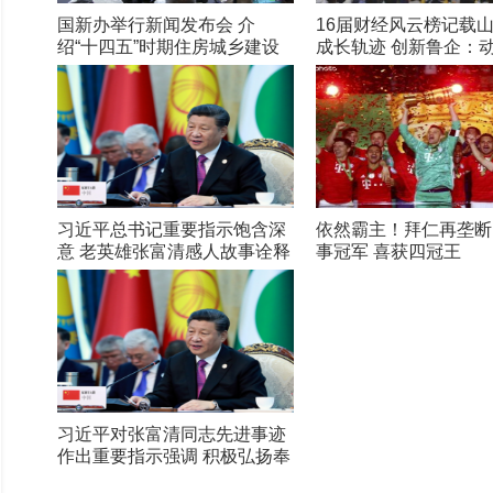
国新办举行新闻发布会 介
16届财经风云榜记载
绍“十四五”时期住房城乡建设
成长轨迹 创新鲁企：
高质量发展成就
在路上
习近平总书记重要指示饱含深
依然霸主！拜仁再垄断
意 老英雄张富清感人故事诠释
事冠军 喜获四冠王
初心
习近平对张富清同志先进事迹
作出重要指示强调 积极弘扬奉
献精神 凝聚起万众一心奋斗新