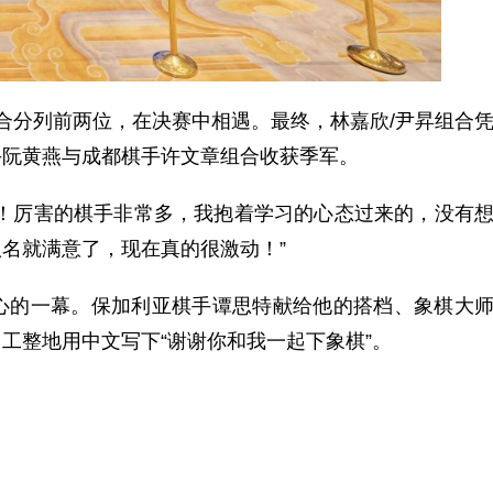
合分列前两位，在决赛中相遇。最终，林嘉欣/尹昇组合
手阮黄燕与成都棋手许文章组合收获季军。
厉害的棋手非常多，我抱着学习的心态过来的，没有
名就满意了，现在真的很激动！”
的一幕。保加利亚棋手谭思特献给他的搭档、象棋大
工整地用中文写下“谢谢你和我一起下象棋”。