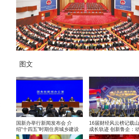
图文
设
期
国新办举行新闻发布会 介
16届财经风云榜记载
绍“十四五”时期住房城乡建设
成长轨迹 创新鲁企：
高质量发展成就
在路上