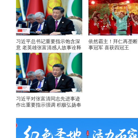
习近平总书记重要指示饱含深
依然霸主！拜仁再垄断
意 老英雄张富清感人故事诠释
事冠军 喜获四冠王
初心
习近平对张富清同志先进事迹
作出重要指示强调 积极弘扬奉
献精神 凝聚起万众一心奋斗新
时代的强大力量