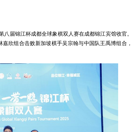
25年第八届锦江杯成都全球象棋双人赛在成都锦江宾馆收官
林嘉欣组合击败新加坡棋手吴宗翰与中国队王禹博组合