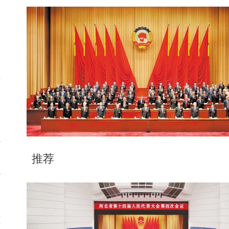
司
生
捕
推荐
条
打
态