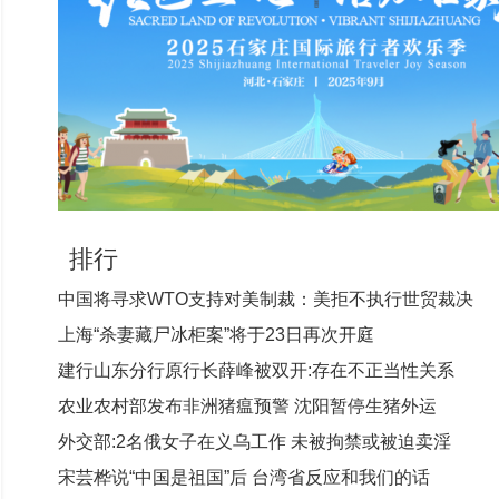
排行
中国将寻求WTO支持对美制裁：美拒不执行世贸裁决
上海“杀妻藏尸冰柜案”将于23日再次开庭
建行山东分行原行长薛峰被双开:存在不正当性关系
农业农村部发布非洲猪瘟预警 沈阳暂停生猪外运
外交部:2名俄女子在义乌工作 未被拘禁或被迫卖淫
宋芸桦说“中国是祖国”后 台湾省反应和我们的话