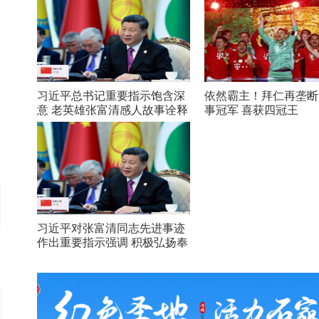
习近平总书记重要指示饱含深
依然霸主！拜仁再垄断
意 老英雄张富清感人故事诠释
事冠军 喜获四冠王
初心
习近平对张富清同志先进事迹
作出重要指示强调 积极弘扬奉
献精神 凝聚起万众一心奋斗新
时代的强大力量