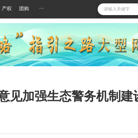
···
产权
团购
意见加强生态警务机制建