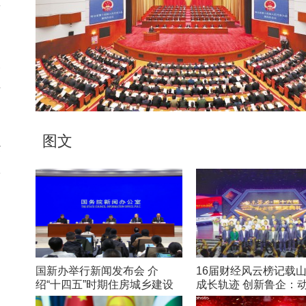
警
塞
责
图文
经
权
、
国新办举行新闻发布会 介
16届财经风云榜记载
绍“十四五”时期住房城乡建设
成长轨迹 创新鲁企：
高质量发展成就
在路上