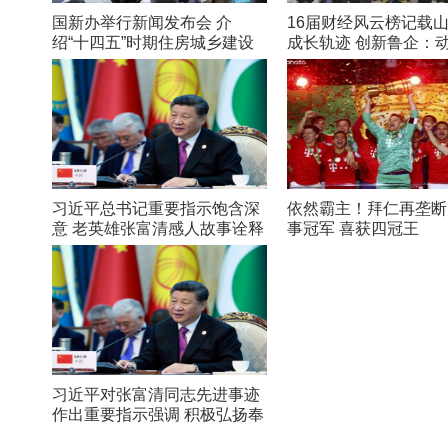
国新办举行新闻发布会 介
16届财经风云榜记载
绍“十四五”时期住房城乡建设
成长轨迹 创新鲁企：
高质量发展成就
在路上
习近平总书记重要指示饱含深
依然霸主！拜仁再垄断
意 老英雄张富清感人故事诠释
事冠军 喜获四冠王
初心
习近平对张富清同志先进事迹
作出重要指示强调 积极弘扬奉
献精神 凝聚起万众一心奋斗新