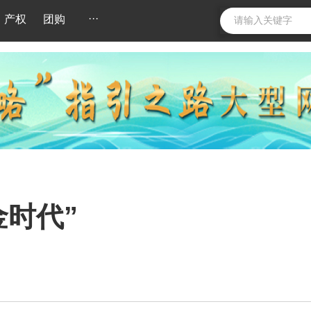
···
产权
团购
时代”