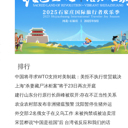
利
祖
革
景
排行
便
中国将寻求WTO支持对美制裁：美拒不执行世贸裁决
上海“杀妻藏尸冰柜案”将于23日再次开庭
建行山东分行原行长薛峰被双开:存在不正当性关系
农业农村部发布非洲猪瘟预警 沈阳暂停生猪外运
民
外交部:2名俄女子在义乌工作 未被拘禁或被迫卖淫
坝
宋芸桦说“中国是祖国”后 台湾省反应和我们的话
住