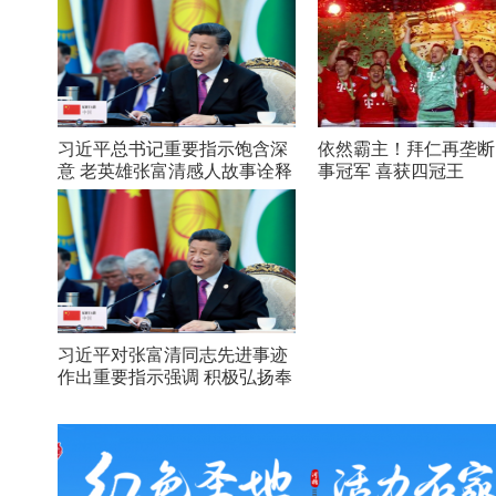
习近平总书记重要指示饱含深
依然霸主！拜仁再垄断
意 老英雄张富清感人故事诠释
事冠军 喜获四冠王
初心
习近平对张富清同志先进事迹
作出重要指示强调 积极弘扬奉
献精神 凝聚起万众一心奋斗新
时代的强大力量