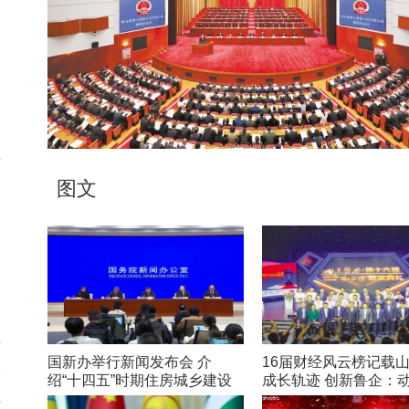
要
通
图文
，
铁
国新办举行新闻发布会 介
16届财经风云榜记载
纷
绍“十四五”时期住房城乡建设
成长轨迹 创新鲁企：
半
高质量发展成就
在路上