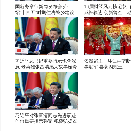
国新办举行新闻发布会 介
16届财经风云榜记载
绍“十四五”时期住房城乡建设
成长轨迹 创新鲁企：
高质量发展成就
在路上
习近平总书记重要指示饱含深
依然霸主！拜仁再垄断
意 老英雄张富清感人故事诠释
事冠军 喜获四冠王
初心
习近平对张富清同志先进事迹
作出重要指示强调 积极弘扬奉
献精神 凝聚起万众一心奋斗新