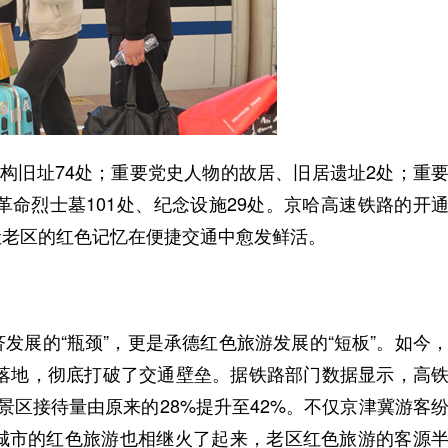
构旧址74处；重要党史人物的故居、旧居遗址2处；重
革命烈士墓101处、纪念设施29处。京哈高速铁路的开
让老区的红色记忆在便捷交通中愈发鲜活。
展的“瓶颈”，更是承德红色旅游发展的“短板”。如今
”的落地，彻底打破了交通壁垒。据铁路部门数据显示，高
景区接待量由原来的28%提升至42%。不仅京津冀游客
城市的红色旅游也相继火了起来，老区红色旅游的客源